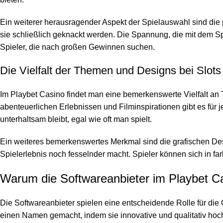
Ein weiterer herausragender Aspekt der Spielauswahl sind die p
sie schließlich geknackt werden. Die Spannung, die mit dem Spi
Spieler, die nach großen Gewinnen suchen.
Die Vielfalt der Themen und Designs bei Slots
Im Playbet Casino findet man eine bemerkenswerte Vielfalt a
abenteuerlichen Erlebnissen und Filminspirationen gibt es fü
unterhaltsam bleibt, egal wie oft man spielt.
Ein weiteres bemerkenswertes Merkmal sind die grafischen Des
Spielerlebnis noch fesselnder macht. Spieler können sich in fa
Warum die Softwareanbieter im Playbet C
Die Softwareanbieter spielen eine entscheidende Rolle für die
einen Namen gemacht, indem sie innovative und qualitativ hoch