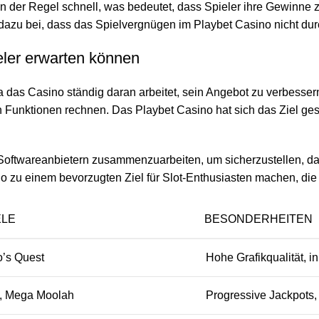
in der Regel schnell, was bedeutet, dass Spieler ihre Gewinne
azu bei, dass das Spielvergnügen im Playbet Casino nicht durc
eler erwarten können
da das Casino ständig daran arbeitet, sein Angebot zu verbess
Funktionen rechnen. Das Playbet Casino hat sich das Ziel gese
 Softwareanbietern zusammenzuarbeiten, um sicherzustellen, d
no zu einem bevorzugten Ziel für Slot-Enthusiasten machen, di
ELE
BESONDERHEITEN
o’s Quest
Hohe Grafikqualität, i
I, Mega Moolah
Progressive Jackpots,