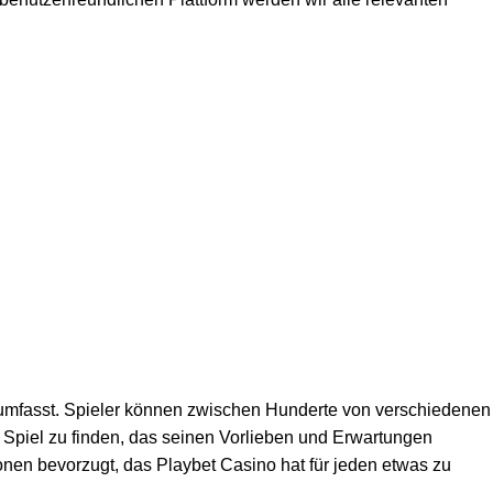
 umfasst. Spieler können zwischen Hunderte von verschiedenen
 Spiel zu finden, das seinen Vorlieben und Erwartungen
nen bevorzugt, das Playbet Casino hat für jeden etwas zu