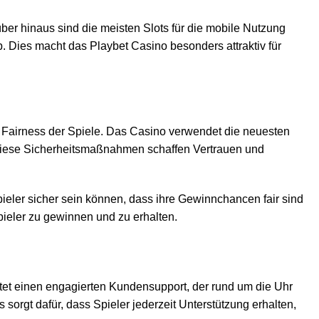
über hinaus sind die meisten Slots für die mobile Nutzung
 Dies macht das Playbet Casino besonders attraktiv für
nd Fairness der Spiele. Das Casino verwendet die neuesten
. Diese Sicherheitsmaßnahmen schaffen Vertrauen und
ieler sicher sein können, dass ihre Gewinnchancen fair sind
ieler zu gewinnen und zu erhalten.
etet einen engagierten Kundensupport, der rund um die Uhr
sorgt dafür, dass Spieler jederzeit Unterstützung erhalten,