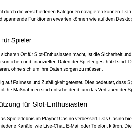
eicht durch die verschiedenen Kategorien navigieren können. Dar
und spannende Funktionen erwarten können wie auf dem Desktop.
für Spieler
 sicheren Ort für Slot-Enthusiasten macht, ist die Sicherheit u
ersönlichen und finanziellen Daten der Spieler geschützt sind
ieren, ohne sich um ihre Daten sorgen zu müssen.
auf Fairness und Zufälligkeit getestet. Dies bedeutet, dass Sp
 Solche Maßnahmen sind entscheidend, um das Vertrauen der Sp
ützung für Slot-Enthusiasten
 das Spielerlebnis im Playbet Casino verbessert. Das Casino bi
edene Kanäle, wie Live-Chat, E-Mail oder Telefon, klären. Dies 