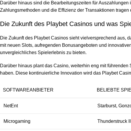
Darüber hinaus sind die Bearbeitungszeiten für Auszahlungen 
Zahlungsmethoden und die Effizienz der Transaktionen tragen d
Die Zukunft des Playbet Casinos und was Spi
Die Zukunft des Playbet Casinos sieht vielversprechend aus, 
mit neuen Slots, aufregenden Bonusangeboten und innovativen 
unvergleichliches Spielerlebnis zu bieten.
Darüber hinaus plant das Casino, weiterhin eng mit führenden
haben. Diese kontinuierliche Innovation wird das Playbet Casi
SOFTWAREANBIETER
BELIEBTE SPI
NetEnt
Starburst, Gonz
Microgaming
Thunderstruck I