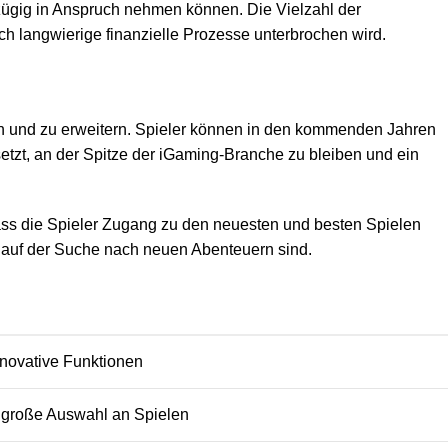
 zügig in Anspruch nehmen können. Die Vielzahl der
h langwierige finanzielle Prozesse unterbrochen wird.
ern und zu erweitern. Spieler können in den kommenden Jahren
tzt, an der Spitze der iGaming-Branche zu bleiben und ein
ass die Spieler Zugang zu den neuesten und besten Spielen
e auf der Suche nach neuen Abenteuern sind.
nnovative Funktionen
 große Auswahl an Spielen