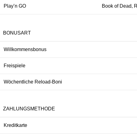
Play’n GO
Book of Dead, 
BONUSART
Willkommensbonus
Freispiele
Wöchentliche Reload-Boni
ZAHLUNGSMETHODE
Kreditkarte