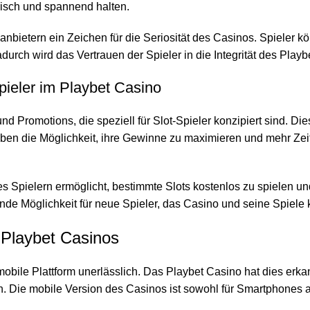
risch und spannend halten.
bietern ein Zeichen für die Seriosität des Casinos. Spieler kön
urch wird das Vertrauen der Spieler in die Integrität des Playb
ieler im Playbet Casino
d Promotions, die speziell für Slot-Spieler konzipiert sind. D
en die Möglichkeit, ihre Gewinne zu maximieren und mehr Zeit 
 es Spielern ermöglicht, bestimmte Slots kostenlos zu spielen
gende Möglichkeit für neue Spieler, das Casino und seine Spiel
s Playbet Casinos
obile Plattform unerlässlich. Das Playbet Casino hat dies erkan
n. Die mobile Version des Casinos ist sowohl für Smartphones als