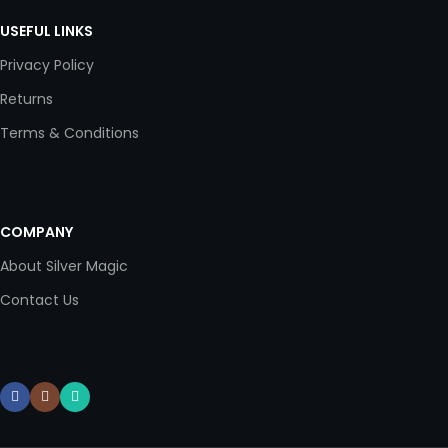
USEFUL LINKS
Privacy Policy
Returns
Terms & Conditions
COMPANY
About Silver Magic
Contact Us