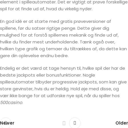
element i spilleautomater. Det er vigtigt at prøve forskellige
spil for at finde ud af, hvad du virkelig nyder.
En god idé er at starte med gratis prøveversioner af
spillene, før du satser rigtige penge. Dette giver dig
mulighed for at forstå spillernes mekanik og finde ud af,
hvilke du finder mest underholdende. Tænk også over,
hvilken type grafik og temaer du tiltrækkes af, da dette kan
gøre din oplevelse endnu bedre.
Endelig er det værd at tage hensyn til, hvilke spil der har de
bedste jackpots eller bonusfunktioner. Nogle
spilleautomater tilbyder progressive jackpots, som kan give
store gevinster, hvis du er heldig. Hold øje med disse, og
vær ikke bange for at udforske nye spil, når du spiller hos
500casino
.
Newer
Older