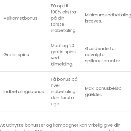
Få op til
100% ekstra
Minimumsindbetalin
Velkomstbonus
på din
kræves.
første
indbetaling.
Modtag 20
Gældende for
gratis spins
Gratis spins
udvalgte
ved
spilleautomater.
tilmelding.
Få bonus på
hver
Max. bonusbeløb
Indbetalingsbonus
indbetaling i
gælder.
den første
uge.
At udnytte bonusser og kampagner kan virkelig give din