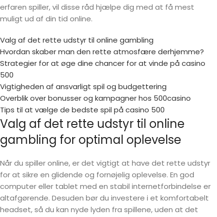
erfaren spiller, vil disse råd hjælpe dig med at få mest
muligt ud af din tid online.
Valg af det rette udstyr til online gambling
Hvordan skaber man den rette atmosfære derhjemme?
Strategier for at øge dine chancer for at vinde på casino
500
Vigtigheden af ansvarligt spil og budgettering
Overblik over bonusser og kampagner hos 500casino
Tips til at vælge de bedste spil på casino 500
Valg af det rette udstyr til online
gambling for optimal oplevelse
Når du spiller online, er det vigtigt at have det rette udstyr
for at sikre en glidende og fornøjelig oplevelse. En god
computer eller tablet med en stabil internetforbindelse er
altafgørende. Desuden bør du investere i et komfortabelt
headset, så du kan nyde lyden fra spillene, uden at det