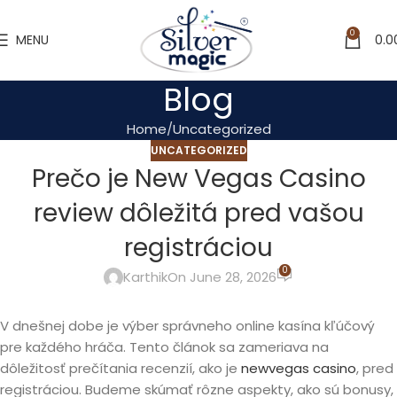
0
MENU
0.0
Blog
Home
Uncategorized
UNCATEGORIZED
Prečo je New Vegas Casino
review dôležitá pred vašou
registráciou
0
Karthik
On June 28, 2026
V dnešnej dobe je výber správneho online kasína kľúčový
pre každého hráča. Tento článok sa zameriava na
dôležitosť prečítania recenzií, ako je
newvegas casino
, pred
registráciou. Budeme skúmať rôzne aspekty, ako sú bonusy,