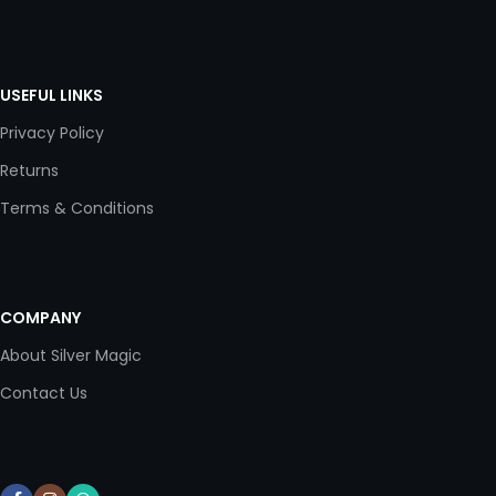
USEFUL LINKS
Privacy Policy
Returns
Terms & Conditions
COMPANY
About Silver Magic
Contact Us