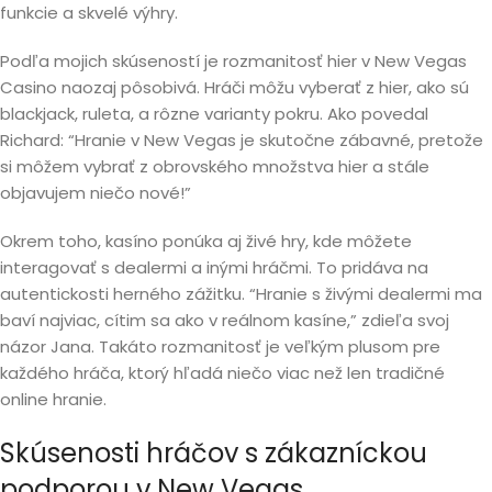
funkcie a skvelé výhry.
Podľa mojich skúseností je rozmanitosť hier v New Vegas
Casino naozaj pôsobivá. Hráči môžu vyberať z hier, ako sú
blackjack, ruleta, a rôzne varianty pokru. Ako povedal
Richard: “Hranie v New Vegas je skutočne zábavné, pretože
si môžem vybrať z obrovského množstva hier a stále
objavujem niečo nové!”
Okrem toho, kasíno ponúka aj živé hry, kde môžete
interagovať s dealermi a inými hráčmi. To pridáva na
autentickosti herného zážitku. “Hranie s živými dealermi ma
baví najviac, cítim sa ako v reálnom kasíne,” zdieľa svoj
názor Jana. Takáto rozmanitosť je veľkým plusom pre
každého hráča, ktorý hľadá niečo viac než len tradičné
online hranie.
Skúsenosti hráčov s zákazníckou
podporou v New Vegas