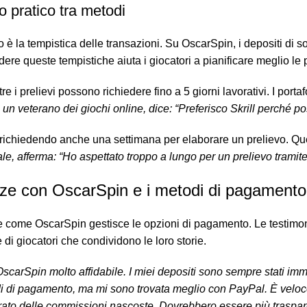
o pratico tra metodi
o è la tempistica delle transazioni. Su OscarSpin, i depositi di
e queste tempistiche aiuta i giocatori a pianificare meglio le pr
i prelievi possono richiedere fino a 5 giorni lavorativi. I portafog
un veterano dei giochi online, dice: “Preferisco Skrill perché pos
, richiedendo anche una settimana per elaborare un prelievo. Que
uale, afferma: “Ho aspettato troppo a lungo per un prelievo tram
enze con OscarSpin e i metodi di pagamento
come OscarSpin gestisce le opzioni di pagamento. Le testimonian
 di giocatori che condividono le loro storie.
scarSpin molto affidabile. I miei depositi sono sempre stati imm
di di pagamento, ma mi sono trovata meglio con PayPal. È veloce
rato delle commissioni nascoste. Dovrebbero essere più trasparen