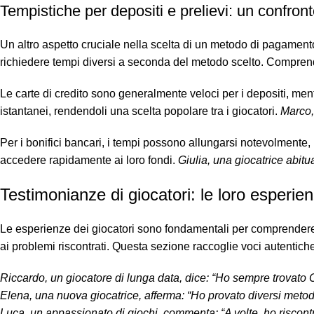
Tempistiche per depositi e prelievi: un confront
Un altro aspetto cruciale nella scelta di un metodo di pagament
richiedere tempi diversi a seconda del metodo scelto. Comprender
Le carte di credito sono generalmente veloci per i depositi, mentre 
istantanei, rendendoli una scelta popolare tra i giocatori.
Marco, 
Per i bonifici bancari, i tempi possono allungarsi notevolmente
accedere rapidamente ai loro fondi.
Giulia, una giocatrice abit
Testimonianze di giocatori: le loro esperi
Le esperienze dei giocatori sono fondamentali per comprendere 
ai problemi riscontrati. Questa sezione raccoglie voci autentiche
Riccardo, un giocatore di lunga data, dice: “Ho sempre trovato O
Elena, una nuova giocatrice, afferma: “Ho provato diversi meto
Luca, un appassionato di giochi, commenta: “A volte, ho riscont