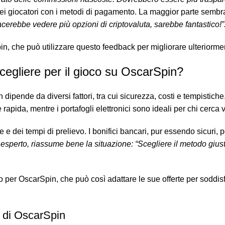
i giocatori con i metodi di pagamento. La maggior parte sembra 
iacerebbe vedere più opzioni di criptovaluta, sarebbe fantastico!”
in, che può utilizzare questo feedback per migliorare ulteriorme
egliere per il gioco su OscarSpin?
ipende da diversi fattori, tra cui sicurezza, costi e tempistiche
rapida, mentre i portafogli elettronici sono ideali per chi cerca v
 dei tempi di prelievo. I bonifici bancari, pur essendo sicuri, 
esperto, riassume bene la situazione: “Scegliere il metodo giust
 per OscarSpin, che può così adattare le sue offerte per soddisfa
 di OscarSpin