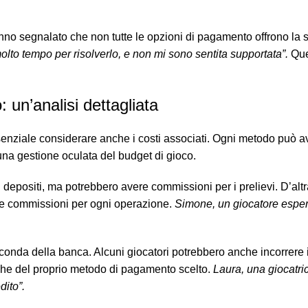
nno segnalato che non tutte le opzioni di pagamento offrono la 
lto tempo per risolverlo, e non mi sono sentita supportata”.
Que
 un’analisi dettagliata
nziale considerare anche i costi associati. Ogni metodo può av
a gestione oculata del budget di gioco.
i depositi, ma potrebbero avere commissioni per i prelievi. D’altra
ole commissioni per ogni operazione.
Simone, un giocatore esper
seconda della banca. Alcuni giocatori potrebbero anche incorrere
fiche del proprio metodo di pagamento scelto.
Laura, una giocatr
dito”.