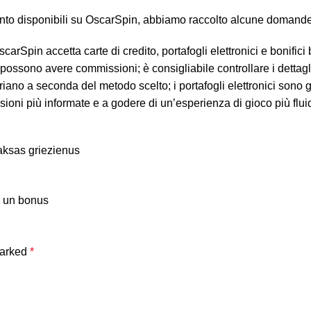
amento disponibili su OscarSpin, abbiamo raccolto alcune domande 
carSpin accetta carte di credito, portafogli elettronici e bonifici 
ossono avere commissioni; è consigliabile controllare i dettagli
riano a seconda del metodo scelto; i portafogli elettronici sono 
sioni più informate e a godere di un’esperienza di gioco più fl
aksas griezienus
c un bonus
marked
*