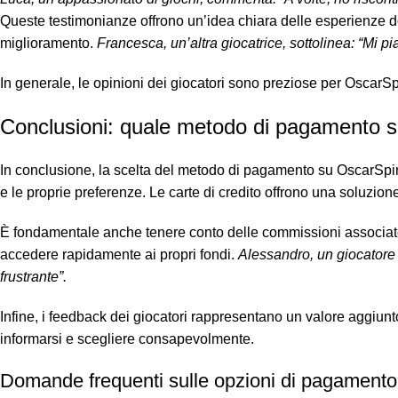
Queste testimonianze offrono un’idea chiara delle esperienze de
miglioramento.
Francesca, un’altra giocatrice, sottolinea: “Mi p
In generale, le opinioni dei giocatori sono preziose per OscarSp
Conclusioni: quale metodo di pagamento sc
In conclusione, la scelta del metodo di pagamento su OscarSpin d
e le proprie preferenze. Le carte di credito offrono una soluzione 
È fondamentale anche tenere conto delle commissioni associate e
accedere rapidamente ai propri fondi.
Alessandro, un giocatore 
frustrante”.
Infine, i feedback dei giocatori rappresentano un valore aggiunto
informarsi e scegliere consapevolmente.
Domande frequenti sulle opzioni di pagamento