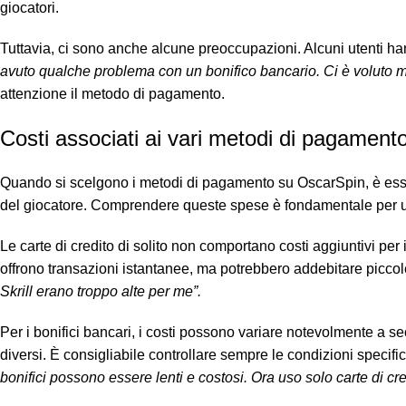
giocatori.
Tuttavia, ci sono anche alcune preoccupazioni. Alcuni utenti ha
avuto qualche problema con un bonifico bancario. Ci è voluto mo
attenzione il metodo di pagamento.
Costi associati ai vari metodi di pagamento:
Quando si scelgono i metodi di pagamento su OscarSpin, è esse
del giocatore. Comprendere queste spese è fondamentale per un
Le carte di credito di solito non comportano costi aggiuntivi per 
offrono transazioni istantanee, ma potrebbero addebitare picc
Skrill erano troppo alte per me”.
Per i bonifici bancari, i costi possono variare notevolmente a 
diversi. È consigliabile controllare sempre le condizioni speci
bonifici possono essere lenti e costosi. Ora uso solo carte di cre