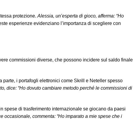
stessa protezione.
Alessia, un’esperta di gioco, afferma: “Ho
ste esperienze evidenziano l’importanza di scegliere con
ere commissioni diverse, che possono incidere sul saldo finale
 parte, i portafogli elettronici come Skrill e Neteller spesso
to, dice: “Ho dovuto cambiare metodo perché le commissioni di
 in spese di trasferimento internazionale se giocano da paesi
ice occasionale, commenta: “Ho imparato a mie spese che i