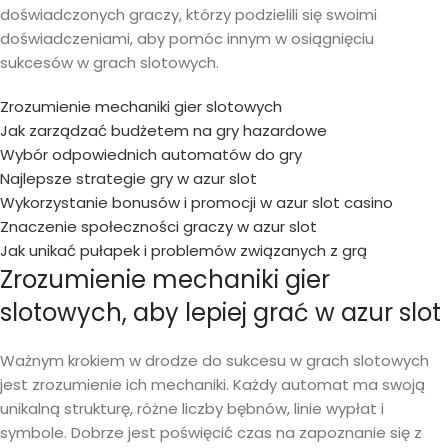
doświadczonych graczy, którzy podzielili się swoimi
doświadczeniami, aby pomóc innym w osiągnięciu
sukcesów w grach slotowych.
Zrozumienie mechaniki gier slotowych
Jak zarządzać budżetem na gry hazardowe
Wybór odpowiednich automatów do gry
Najlepsze strategie gry w azur slot
Wykorzystanie bonusów i promocji w azur slot casino
Znaczenie społeczności graczy w azur slot
Jak unikać pułapek i problemów związanych z grą
Zrozumienie mechaniki gier
slotowych, aby lepiej grać w azur slot
Ważnym krokiem w drodze do sukcesu w grach slotowych
jest zrozumienie ich mechaniki. Każdy automat ma swoją
unikalną strukturę, różne liczby bębnów, linie wypłat i
symbole. Dobrze jest poświęcić czas na zapoznanie się z