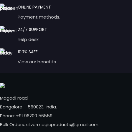
ONLINE PAYMENT
Payment methods.
24/7 SUPPORT
help desk.
100% SAFE
View our benefits.
Magadi road
Bangalore – 560023, India.
Phone: +91 96200 56559
Bulk Orders: silvermagicproducts@gmail.com