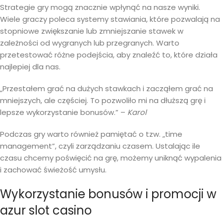
Strategie gry mogą znacznie wpłynąć na nasze wyniki.
Wiele graczy poleca systemy stawiania, które pozwalają na
stopniowe zwiększanie lub zmniejszanie stawek w
zależności od wygranych lub przegranych. Warto
przetestować różne podejścia, aby znaleźć to, które działa
najlepiej dla nas.
„Przestałem grać na dużych stawkach i zacząłem grać na
mniejszych, ale częściej. To pozwoliło mi na dłuższą grę i
lepsze wykorzystanie bonusów.” –
Karol
Podczas gry warto również pamiętać o tzw. „time
management”, czyli zarządzaniu czasem. Ustalając ile
czasu chcemy poświęcić na grę, możemy uniknąć wypalenia
i zachować świeżość umysłu.
Wykorzystanie bonusów i promocji w
azur slot casino