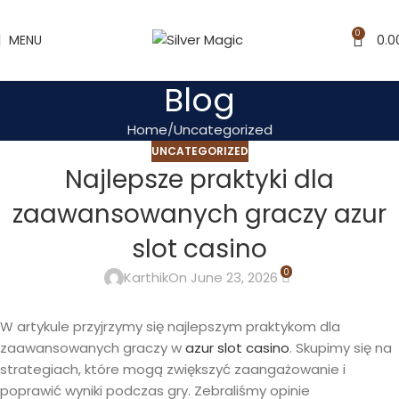
0
MENU
0.0
Blog
Home
Uncategorized
UNCATEGORIZED
Najlepsze praktyki dla
zaawansowanych graczy azur
slot casino
0
Karthik
On June 23, 2026
W artykule przyjrzymy się najlepszym praktykom dla
zaawansowanych graczy w
azur slot casino
. Skupimy się na
strategiach, które mogą zwiększyć zaangażowanie i
poprawić wyniki podczas gry. Zebraliśmy opinie