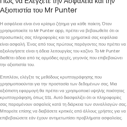
Πώς να Ελέγξετε την Ασφάλεια και την
Αξιοπιστία του Mr Punter
Η ασφάλεια είναι ένα κρίσιμο ζήτημα για κάθε παίκτη. Όταν
χρησιμοποιείτε το Mr Punter app, πρέπει να βεβαιωθείτε ότι οι
προσωπικές σας πληροφορίες και τα χρηματικά σας κεφάλαια
είναι ασφαλή. Ένας από τους πρώτους παράγοντες που πρέπει να
αξιολογήσετε είναι η άδεια λειτουργίας του καζίνο. Το Mr Punter
διαθέτει άδεια από τις αρμόδιες αρχές, γεγονός που επιβεβαιώνει
την αξιοπιστία του.
Επιπλέον, ελέγξτε τις μεθόδους κρυπτογράφησης που
χρησιμοποιούνται για την προστασία των δεδομένων σας. Μια
αξιόπιστη εφαρμογή θα πρέπει να χρησιμοποιεί υψηλής ποιότητας
κρυπτογράφηση, όπως SSL. Αυτό διασφαλίζει ότι οι πληροφορίες
σας παραμένουν ασφαλείς κατά τη διάρκεια των συναλλαγών σας.
Μπορείτε επίσης να διαβάσετε κριτικές από άλλους χρήστες για να
επιβεβαιώσετε εάν έχουν αντιμετωπίσει προβλήματα ασφαλείας.