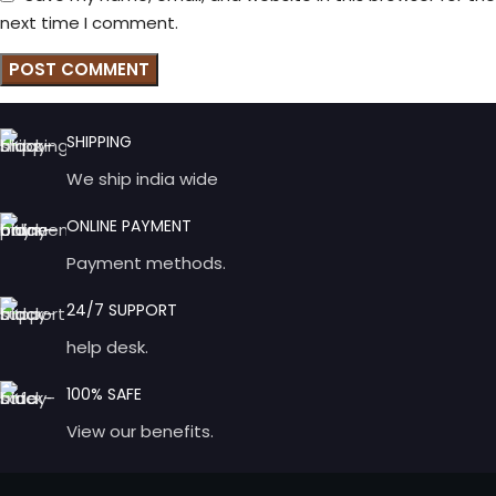
next time I comment.
SHIPPING
We ship india wide
ONLINE PAYMENT
Payment methods.
24/7 SUPPORT
help desk.
100% SAFE
View our benefits.