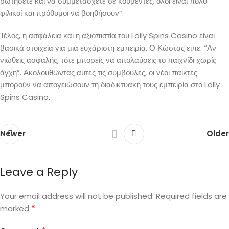
ρωτήσετε και να συμμετάσχετε σε κουβέντες, όλοι είναι πολύ
φιλικοί και πρόθυμοι να βοηθήσουν”.
Τέλος, η ασφάλεια και η αξιοπιστία του Lolly Spins Casino είναι
βασικά στοιχεία για μια ευχάριστη εμπειρία. Ο Κώστας είπε: “Αν
νιώθεις ασφαλής, τότε μπορείς να απολαύσεις το παιχνίδι χωρίς
άγχη”. Ακολουθώντας αυτές τις συμβουλές, οι νέοι παίκτες
μπορούν να απογειώσουν τη διαδικτυακή τους εμπειρία στο Lolly
Spins Casino.
Newer
Older
Leave a Reply
Your email address will not be published.
Required fields are
*
marked