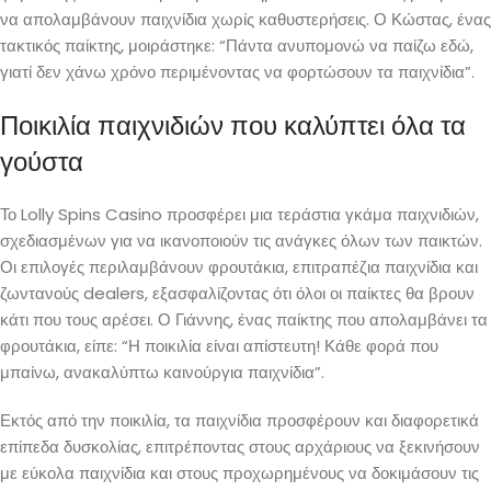
να απολαμβάνουν παιχνίδια χωρίς καθυστερήσεις. Ο Κώστας, ένας
τακτικός παίκτης, μοιράστηκε: “Πάντα ανυπομονώ να παίζω εδώ,
γιατί δεν χάνω χρόνο περιμένοντας να φορτώσουν τα παιχνίδια”.
Ποικιλία παιχνιδιών που καλύπτει όλα τα
γούστα
Το Lolly Spins Casino προσφέρει μια τεράστια γκάμα παιχνιδιών,
σχεδιασμένων για να ικανοποιούν τις ανάγκες όλων των παικτών.
Οι επιλογές περιλαμβάνουν φρουτάκια, επιτραπέζια παιχνίδια και
ζωντανούς dealers, εξασφαλίζοντας ότι όλοι οι παίκτες θα βρουν
κάτι που τους αρέσει. Ο Γιάννης, ένας παίκτης που απολαμβάνει τα
φρουτάκια, είπε: “Η ποικιλία είναι απίστευτη! Κάθε φορά που
μπαίνω, ανακαλύπτω καινούργια παιχνίδια”.
Εκτός από την ποικιλία, τα παιχνίδια προσφέρουν και διαφορετικά
επίπεδα δυσκολίας, επιτρέποντας στους αρχάριους να ξεκινήσουν
με εύκολα παιχνίδια και στους προχωρημένους να δοκιμάσουν τις