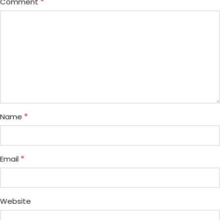
*
Comment
*
Name
*
Email
Website