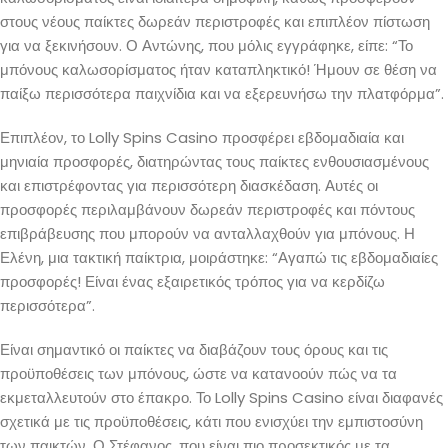
στους νέους παίκτες δωρεάν περιστροφές και επιπλέον πίστωση
για να ξεκινήσουν. Ο Αντώνης, που μόλις εγγράφηκε, είπε: “Το
μπόνους καλωσορίσματος ήταν καταπληκτικό! Ήμουν σε θέση να
παίξω περισσότερα παιχνίδια και να εξερευνήσω την πλατφόρμα”.
Επιπλέον, το Lolly Spins Casino προσφέρει εβδομαδιαία και
μηνιαία προσφορές, διατηρώντας τους παίκτες ενθουσιασμένους
και επιστρέφοντας για περισσότερη διασκέδαση. Αυτές οι
προσφορές περιλαμβάνουν δωρεάν περιστροφές και πόντους
επιβράβευσης που μπορούν να ανταλλαχθούν για μπόνους. Η
Ελένη, μια τακτική παίκτρια, μοιράστηκε: “Αγαπώ τις εβδομαδιαίες
προσφορές! Είναι ένας εξαιρετικός τρόπος για να κερδίζω
περισσότερα”.
Είναι σημαντικό οι παίκτες να διαβάζουν τους όρους και τις
προϋποθέσεις των μπόνους, ώστε να κατανοούν πώς να τα
εκμεταλλευτούν στο έπακρο. Το Lolly Spins Casino είναι διαφανές
σχετικά με τις προϋποθέσεις, κάτι που ενισχύει την εμπιστοσύνη
των παικτών. Ο Στέφανος, που είναι πιο προσεκτικός με τα