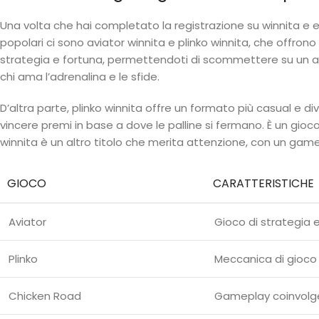
Una volta che hai completato la registrazione su winnita e ef
popolari ci sono aviator winnita e plinko winnita, che offro
strategia e fortuna, permettendoti di scommettere su un a
chi ama l’adrenalina e le sfide.
D’altra parte, plinko winnita offre un formato più casual e 
vincere premi in base a dove le palline si fermano. È un gioco
winnita è un altro titolo che merita attenzione, con un gamepl
GIOCO
CARATTERISTICHE
Aviator
Gioco di strategia e
Plinko
Meccanica di gioco
Chicken Road
Gameplay coinvolge