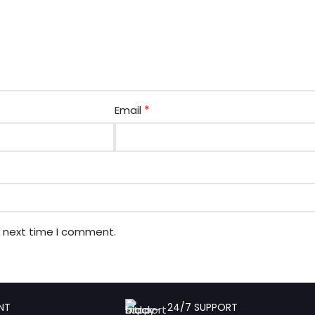
*
Email
e next time I comment.
NT
24/7 SUPPORT