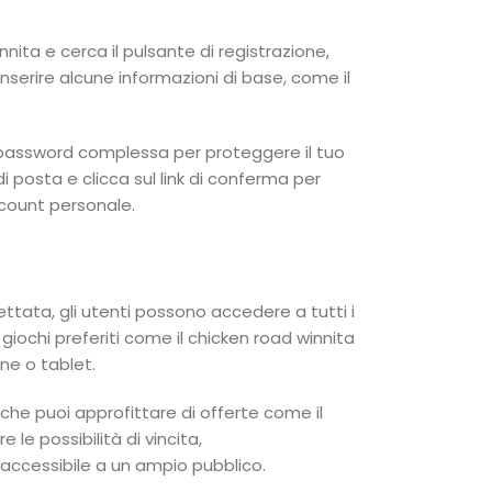
nnita e cerca il pulsante di registrazione,
inserire alcune informazioni di base, come il
a password complessa per proteggere il tuo
i posta e clicca sul link di conferma per
ccount personale.
tata, gli utenti possono accedere a tutti i
 giochi preferiti come il chicken road winnita
ne o tablet.
a che puoi approfittare di offerte come il
e possibilità di vincita,
 accessibile a un ampio pubblico.