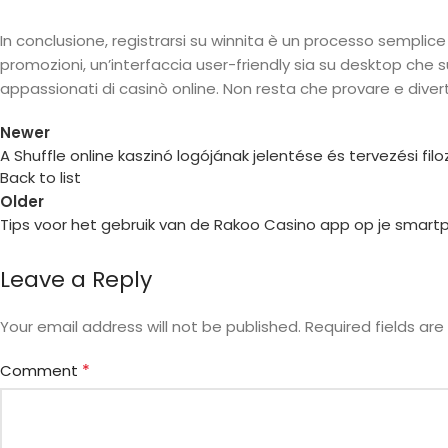
In conclusione, registrarsi su winnita è un processo semplic
promozioni, un’interfaccia user-friendly sia su desktop che s
appassionati di casinò online. Non resta che provare e diverti
Newer
A Shuffle online kaszinó logójának jelentése és tervezési filo
Back to list
Older
Tips voor het gebruik van de Rakoo Casino app op je smar
Leave a Reply
Your email address will not be published.
Required fields ar
*
Comment