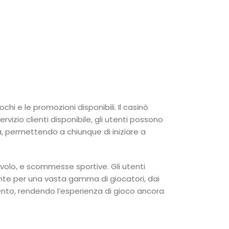
hi e le promozioni disponibili. Il casinò
rvizio clienti disponibile, gli utenti possono
iva, permettendo a chiunque di iniziare a
avolo, e scommesse sportive. Gli utenti
nte per una vasta gamma di giocatori, dai
mento, rendendo l’esperienza di gioco ancora