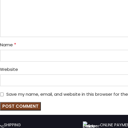
*
Name
Website
Save my name, email, and website in this browser for th
SHIPPING
ONLINE PAYME