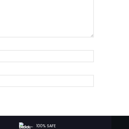
100% SAFE