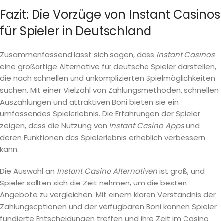
Fazit: Die Vorzüge von Instant Casinos
für Spieler in Deutschland
Zusammenfassend lässt sich sagen, dass
Instant Casinos
eine großartige Alternative für deutsche Spieler darstellen,
die nach schnellen und unkomplizierten Spielmöglichkeiten
suchen. Mit einer Vielzahl von Zahlungsmethoden, schnellen
Auszahlungen und attraktiven Boni bieten sie ein
umfassendes Spielerlebnis. Die Erfahrungen der Spieler
zeigen, dass die Nutzung von
Instant Casino Apps
und
deren Funktionen das Spielerlebnis erheblich verbessern
kann.
Die Auswahl an
Instant Casino Alternativen
ist groß, und
Spieler sollten sich die Zeit nehmen, um die besten
Angebote zu vergleichen. Mit einem klaren Verständnis der
Zahlungsoptionen und der verfügbaren Boni können Spieler
fundierte Entscheidungen treffen und ihre Zeit im Casino