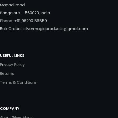
Magadi road
Bangalore – 560023, India.
Phone: +91 96200 56559
Bulk Orders: silvermagicproducts@gmail.com
USEFUL LINKS
Privacy Policy
Returns
Terms & Conditions
COMPANY
About Silver Magic