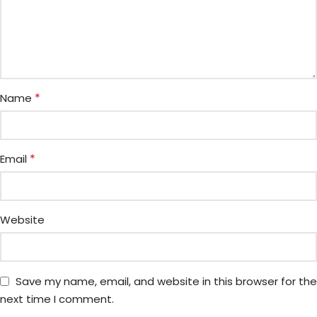
*
Name
*
Email
Website
Save my name, email, and website in this browser for the
next time I comment.