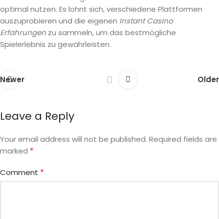
optimal nutzen. Es lohnt sich, verschiedene Plattformen
auszuprobieren und die eigenen
Instant Casino
Erfahrungen
zu sammeln, um das bestmögliche
Spielerlebnis zu gewährleisten.
Newer
Older
Leave a Reply
Your email address will not be published.
Required fields are
*
marked
*
Comment