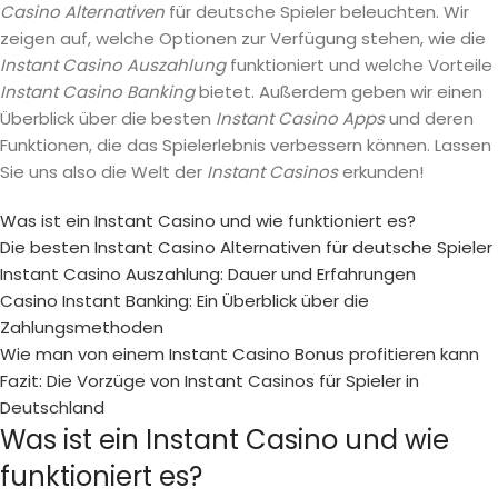
Casino Alternativen
für deutsche Spieler beleuchten. Wir
zeigen auf, welche Optionen zur Verfügung stehen, wie die
Instant Casino Auszahlung
funktioniert und welche Vorteile
Instant Casino Banking
bietet. Außerdem geben wir einen
Überblick über die besten
Instant Casino Apps
und deren
Funktionen, die das Spielerlebnis verbessern können. Lassen
Sie uns also die Welt der
Instant Casinos
erkunden!
Was ist ein Instant Casino und wie funktioniert es?
Die besten Instant Casino Alternativen für deutsche Spieler
Instant Casino Auszahlung: Dauer und Erfahrungen
Casino Instant Banking: Ein Überblick über die
Zahlungsmethoden
Wie man von einem Instant Casino Bonus profitieren kann
Fazit: Die Vorzüge von Instant Casinos für Spieler in
Deutschland
Was ist ein Instant Casino und wie
funktioniert es?