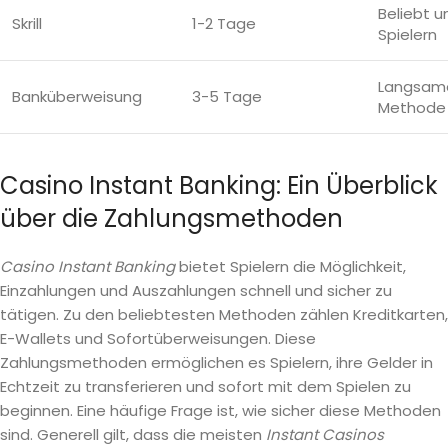
Beliebt u
Skrill
1-2 Tage
Spielern
Langsam
Banküberweisung
3-5 Tage
Methode
Casino Instant Banking: Ein Überblick
über die Zahlungsmethoden
Casino Instant Banking
bietet Spielern die Möglichkeit,
Einzahlungen und Auszahlungen schnell und sicher zu
tätigen. Zu den beliebtesten Methoden zählen Kreditkarten,
E-Wallets und Sofortüberweisungen. Diese
Zahlungsmethoden ermöglichen es Spielern, ihre Gelder in
Echtzeit zu transferieren und sofort mit dem Spielen zu
beginnen. Eine häufige Frage ist, wie sicher diese Methoden
sind. Generell gilt, dass die meisten
Instant Casinos