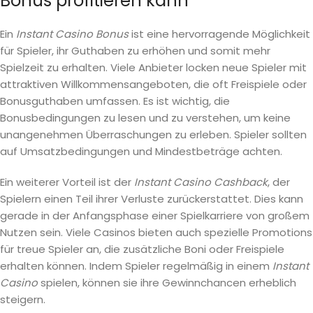
Bonus profitieren kann
Ein
Instant Casino Bonus
ist eine hervorragende Möglichkeit
für Spieler, ihr Guthaben zu erhöhen und somit mehr
Spielzeit zu erhalten. Viele Anbieter locken neue Spieler mit
attraktiven Willkommensangeboten, die oft Freispiele oder
Bonusguthaben umfassen. Es ist wichtig, die
Bonusbedingungen zu lesen und zu verstehen, um keine
unangenehmen Überraschungen zu erleben. Spieler sollten
auf Umsatzbedingungen und Mindestbeträge achten.
Ein weiterer Vorteil ist der
Instant Casino Cashback
, der
Spielern einen Teil ihrer Verluste zurückerstattet. Dies kann
gerade in der Anfangsphase einer Spielkarriere von großem
Nutzen sein. Viele Casinos bieten auch spezielle Promotions
für treue Spieler an, die zusätzliche Boni oder Freispiele
erhalten können. Indem Spieler regelmäßig in einem
Instant
Casino
spielen, können sie ihre Gewinnchancen erheblich
steigern.