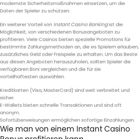
modernste Sicherheitsmaßnahmen einsetzen, um die
Daten der Spieler zu schützen.
Ein weiterer Vorteil von
Instant Casino Banking
ist die
Möglichkeit, von verschiedenen Bonusangeboten zu
profitieren. Viele Casinos bieten spezielle Promotions für
bestimmte Zahlungsmethoden an, die es Spielern erlauben,
zusätzliches Geld oder Freispiele zu erhalten. Um das Beste
aus diesen Angeboten herauszuholen, sollten Spieler die
verfügbaren Boni vergleichen und die für sie
vorteilhaftesten auswählen.
Kreditkarten (Visa, MasterCard) sind weit verbreitet und
sicher.
E-Wallets bieten schnelle Transaktionen und sind oft
anonym.
Sofortüberweisungen ermöglichen sofortige Einzahlungen.
Wie man von einem Instant Casino