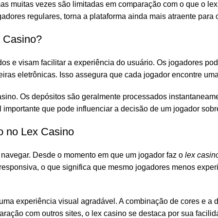
as muitas vezes são limitadas em comparação com o que o lex
gadores regulares, torna a plataforma ainda mais atraente para 
 Casino?
s e visam facilitar a experiência do usuário. Os jogadores pod
teiras eletrônicas. Isso assegura que cada jogador encontre u
casino. Os depósitos são geralmente processados instantaneame
al importante que pode influenciar a decisão de um jogador sobr
o no Lex Casino
il de navegar. Desde o momento em que um jogador faz o
lex casin
é responsiva, o que significa que mesmo jogadores menos exper
a uma experiência visual agradável. A combinação de cores e a 
ação com outros sites, o lex casino se destaca por sua facilid