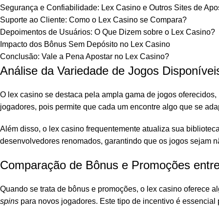
Segurança e Confiabilidade: Lex Casino e Outros Sites de Apo
Suporte ao Cliente: Como o Lex Casino se Compara?
Depoimentos de Usuários: O Que Dizem sobre o Lex Casino?
Impacto dos Bônus Sem Depósito no Lex Casino
Conclusão: Vale a Pena Apostar no Lex Casino?
Análise da Variedade de Jogos Disponívei
O lex casino se destaca pela ampla gama de jogos oferecidos, 
jogadores, pois permite que cada um encontre algo que se adap
Além disso, o lex casino frequentemente atualiza sua bibliot
desenvolvedores renomados, garantindo que os jogos sejam nã
Comparação de Bônus e Promoções entre 
Quando se trata de bônus e promoções, o lex casino oferece al
spins
para novos jogadores. Este tipo de incentivo é essencial