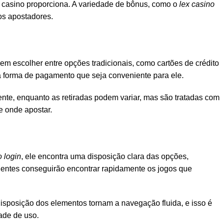
 casino proporciona. A variedade de bônus, como o
lex casino
os apostadores.
em escolher entre opções tradicionais, como cartões de crédito
ma forma de pagamento que seja conveniente para ele.
nte, enquanto as retiradas podem variar, mas são tratadas com
e onde apostar.
o login
, ele encontra uma disposição clara das opções,
ientes conseguirão encontrar rapidamente os jogos que
disposição dos elementos tornam a navegação fluida, e isso é
ade de uso.