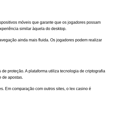
dispositivos móveis que garante que os jogadores possam
xperiência similar àquela do desktop.
avegação ainda mais fluida. Os jogadores podem realizar
e proteção. A plataforma utiliza tecnologia de criptografia
e de apostas.
es. Em comparação com outros sites, o lex casino é