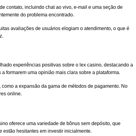
e contato, incluindo chat ao vivo, e-mail e uma seção de
entemente do problema encontrado.
uitas avaliações de usuários elogiam o atendimento, o que é
z.
hado experiências positivas sobre o lex casino, destacando a
 a formarem uma opinião mais clara sobre a plataforma.
das, como a expansão da gama de métodos de pagamento. No
es online.
casino oferece uma variedade de bônus sem depósito, que
 estão hesitantes em investir inicialmente.