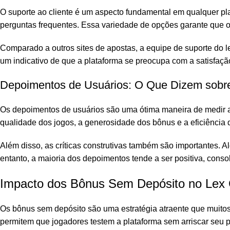
O suporte ao cliente é um aspecto fundamental em qualquer plat
perguntas frequentes. Essa variedade de opções garante que 
Comparado a outros sites de apostas, a equipe de suporte do le
um indicativo de que a plataforma se preocupa com a satisfação
Depoimentos de Usuários: O Que Dizem sobr
Os depoimentos de usuários são uma ótima maneira de medir a e
qualidade dos jogos, a generosidade dos bônus e a eficiência 
Além disso, as críticas construtivas também são importante
entanto, a maioria dos depoimentos tende a ser positiva, cons
Impacto dos Bônus Sem Depósito no Lex 
Os bônus sem depósito são uma estratégia atraente que muitos 
permitem que jogadores testem a plataforma sem arriscar seu pr