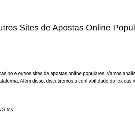
Home
Uncategorized
tros Sites de Apostas Online Popu
casino
e outros sites de apostas online populares. Vamos anali
aforma. Além disso, discutiremos a confiabilidade do lex casi
 Sites