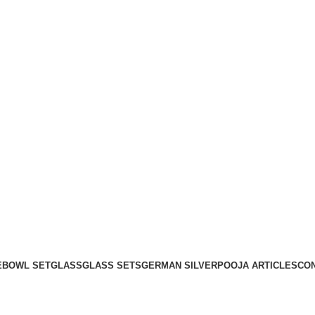
E
BOWL SET
GLASS
GLASS SETS
GERMAN SILVER
POOJA ARTICLES
CO
Blog