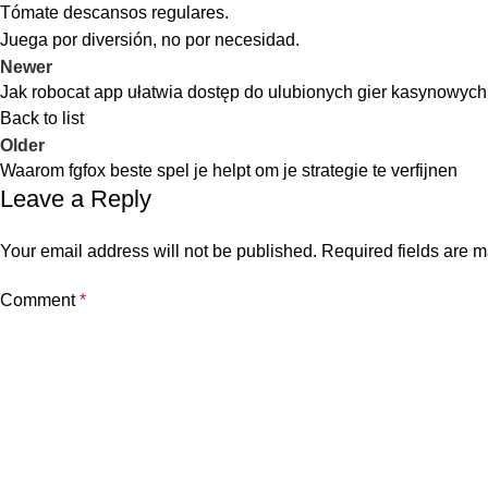
Tómate descansos regulares.
Juega por diversión, no por necesidad.
Newer
Jak robocat app ułatwia dostęp do ulubionych gier kasynowych
Back to list
Older
Waarom fgfox beste spel je helpt om je strategie te verfijnen
Leave a Reply
Your email address will not be published.
Required fields are 
Comment
*