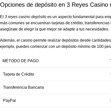
Opciones de depósito en 3 Reyes Casino
El
3 reyes casino depósito
es un aspecto fundamental para empe
más comunes se encuentran tarjetas de crédito, transferencias
asegúrate de elegir la que mejor se adapte a tus necesidades.
Además, el casino permite realizar depósitos desde cantidad
ejemplo, puedes comenzar con un depósito mínimo de 100 pesos.
MÉTODO DE PAGO
Tarjeta de Crédito
Transferencia Bancaria
PayPal