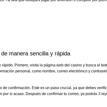
de manera sencilla y rápida
rápido. Primero, visita la página web del casino y busca el botón
formación personal, como nombre, correo electrónico y contrase
 de confirmación. Este es un paso crucial, ya que debes verifica
m por si acaso. Después de confirmar tu correo, ya podrás
3 rey