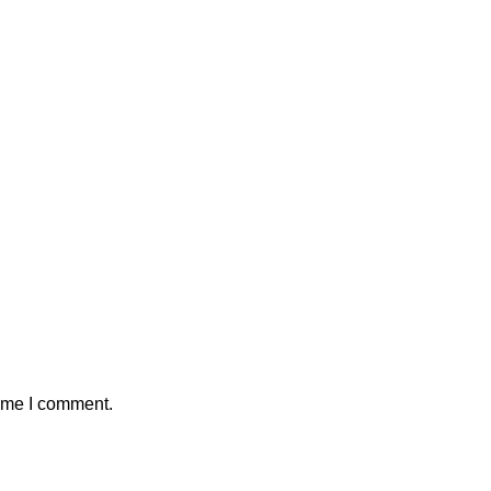
time I comment.