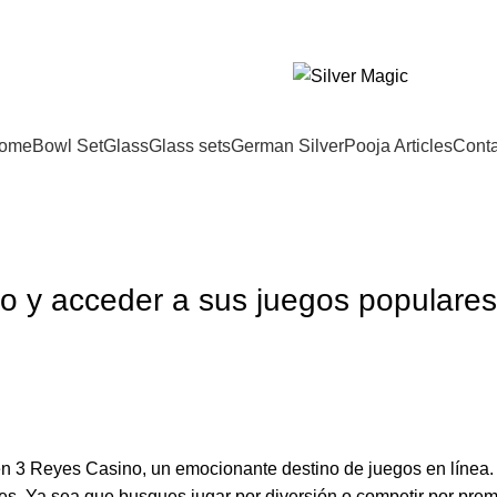
ome
Bowl Set
Glass
Glass sets
German Silver
Pooja Articles
Conta
o y acceder a sus juegos populares
ro en 3 Reyes Casino, un emocionante destino de juegos en líne
es. Ya sea que busques jugar por diversión o competir por prem