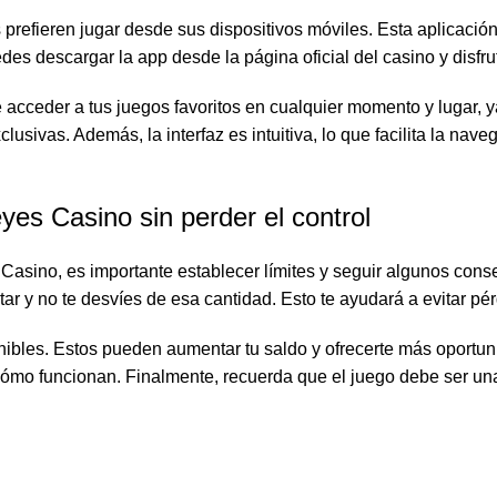
prefieren jugar desde sus dispositivos móviles. Esta aplicación
es descargar la app desde la página oficial del casino y disfrut
e acceder a tus juegos favoritos en cualquier momento y lugar, 
usivas. Además, la interfaz es intuitiva, lo que facilita la nave
yes Casino sin perder el control
 Casino, es importante establecer límites y seguir algunos con
r y no te desvíes de esa cantidad. Esto te ayudará a evitar pér
les. Estos pueden aumentar tu saldo y ofrecerte más oportunid
ómo funcionan. Finalmente, recuerda que el juego debe ser una