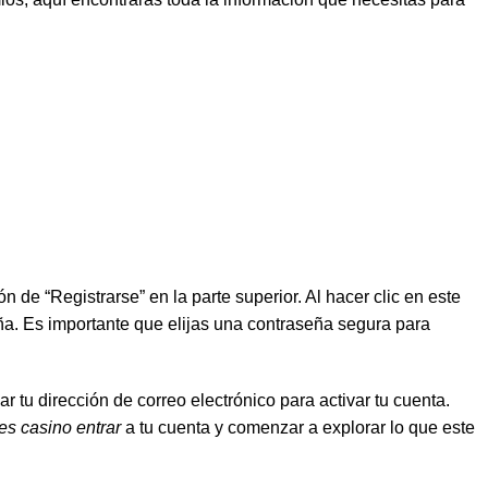
 de “Registrarse” en la parte superior. Al hacer clic en este
ña. Es importante que elijas una contraseña segura para
r tu dirección de correo electrónico para activar tu cuenta.
es casino entrar
a tu cuenta y comenzar a explorar lo que este