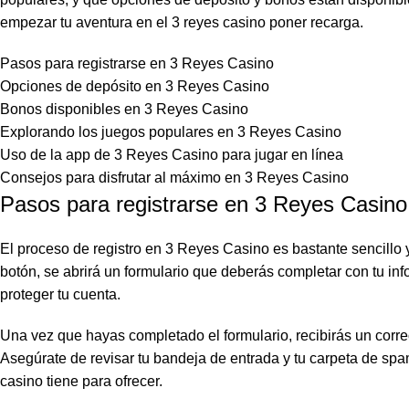
empezar tu aventura en el
3 reyes casino poner recarga
.
Pasos para registrarse en 3 Reyes Casino
Opciones de depósito en 3 Reyes Casino
Bonos disponibles en 3 Reyes Casino
Explorando los juegos populares en 3 Reyes Casino
Uso de la app de 3 Reyes Casino para jugar en línea
Consejos para disfrutar al máximo en 3 Reyes Casino
Pasos para registrarse en 3 Reyes Casino 
El proceso de registro en 3 Reyes Casino es bastante sencillo y 
botón, se abrirá un formulario que deberás completar con tu in
proteger tu cuenta.
Una vez que hayas completado el formulario, recibirás un correo
Asegúrate de revisar tu bandeja de entrada y tu carpeta de spa
casino tiene para ofrecer.