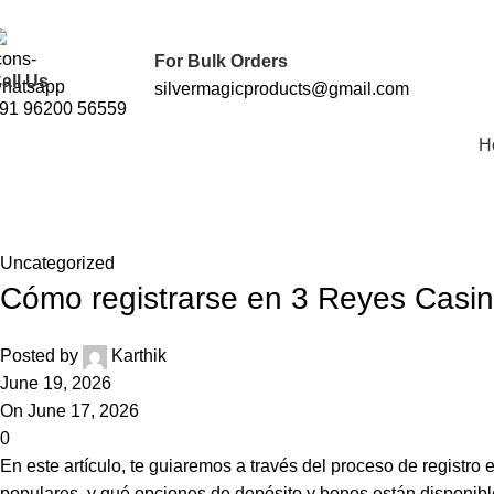
e Made Gifting Silver Affordable !!
For Bulk Orders
all Us
silvermagicproducts@gmail.com
91 96200 56559
H
Blog
Home
Uncategorized
Uncategorized
Cómo registrarse en 3 Reyes Casin
Posted by
Karthik
June 19, 2026
On June 17, 2026
0
En este artículo, te guiaremos a través del proceso de regist
populares, y qué opciones de depósito y bonos están disponibl