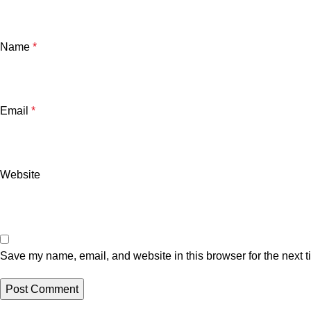
Name
*
Email
*
Website
Save my name, email, and website in this browser for the next 