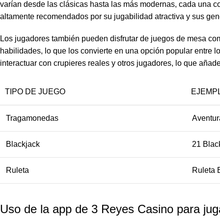
varían desde las clásicas hasta las más modernas, cada una co
altamente recomendados por su jugabilidad atractiva y sus gen
Los jugadores también pueden disfrutar de juegos de mesa como 
habilidades, lo que los convierte en una opción popular entr
interactuar con crupieres reales y otros jugadores, lo que añad
TIPO DE JUEGO
EJEMP
Tragamonedas
Aventur
Blackjack
21 Blac
Ruleta
Ruleta 
Uso de la app de 3 Reyes Casino para juga