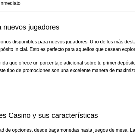
Inmediato
a nuevos jugadores
s bonos disponibles para nuevos jugadores. Uno de los más des
ósito inicial. Esto es perfecto para aquellos que desean explor
 que ofrece un porcentaje adicional sobre tu primer depósito.
Este tipo de promociones son una excelente manera de maximiza
s Casino y sus características
ad de opciones, desde tragamonedas hasta juegos de mesa. La