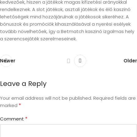
kedvezőek, hiszen a játékok magas kifizetési arányokkal
rendelkeznek. A slot játékok, asztali játékok és élő kaszinó
lehetőségek mind hozzájárulnak a játékosok sikeréhez. A
bónuszok és promóciók kihasználásával a nyerési esélyek
tovább növelhetőek, így a Betmatch kaszinó izgalmas hely
a szerencsejáték szerelmeseinek.
Newer
Older
Leave a Reply
Your email address will not be published.
Required fields are
*
marked
*
Comment