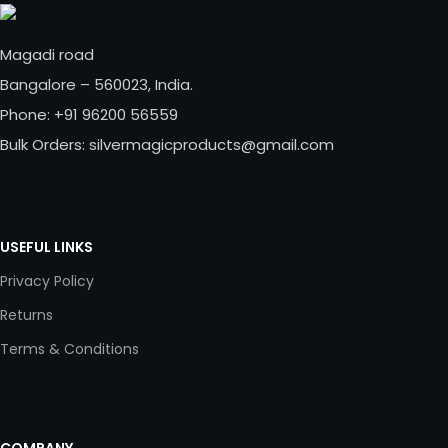
Magadi road
Bangalore – 560023, India.
Phone: +91 96200 56559
Bulk Orders: silvermagicproducts@gmail.com
USEFUL LINKS
Privacy Policy
Returns
Terms & Conditions
COMPANY