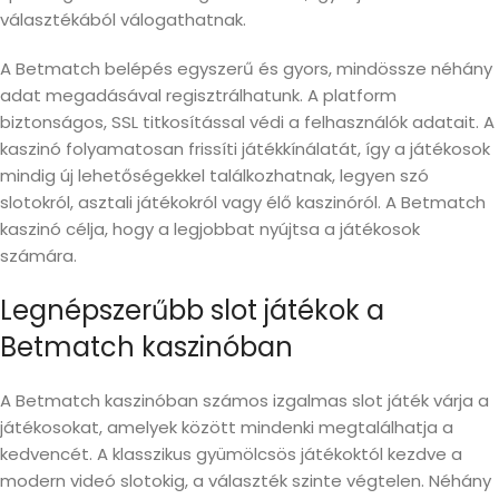
választékából válogathatnak.
A Betmatch belépés egyszerű és gyors, mindössze néhány
adat megadásával regisztrálhatunk. A platform
biztonságos, SSL titkosítással védi a felhasználók adatait. A
kaszinó folyamatosan frissíti játékkínálatát, így a játékosok
mindig új lehetőségekkel találkozhatnak, legyen szó
slotokról, asztali játékokról vagy élő kaszinóról. A Betmatch
kaszinó célja, hogy a legjobbat nyújtsa a játékosok
számára.
Legnépszerűbb slot játékok a
Betmatch kaszinóban
A Betmatch kaszinóban számos izgalmas slot játék várja a
játékosokat, amelyek között mindenki megtalálhatja a
kedvencét. A klasszikus gyümölcsös játékoktól kezdve a
modern videó slotokig, a választék szinte végtelen. Néhány