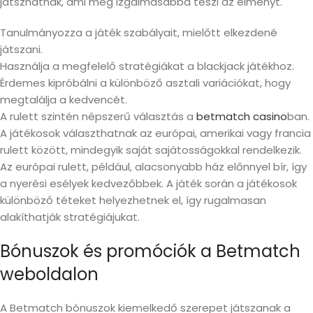
játszhatnak, ami még izgalmasabbá teszi az élményt.
Tanulmányozza a játék szabályait, mielőtt elkezdené
játszani.
Használja a megfelelő stratégiákat a blackjack játékhoz.
Érdemes kipróbálni a különböző asztali variációkat, hogy
megtalálja a kedvencét.
A rulett szintén népszerű választás a
betmatch casino
ban.
A játékosok választhatnak az európai, amerikai vagy francia
rulett között, mindegyik saját sajátosságokkal rendelkezik.
Az európai rulett, például, alacsonyabb ház előnnyel bír, így
a nyerési esélyek kedvezőbbek. A játék során a játékosok
különböző téteket helyezhetnek el, így rugalmasan
alakíthatják stratégiájukat.
Bónuszok és promóciók a Betmatch
weboldalon
A Betmatch bónuszok kiemelkedő szerepet játszanak a