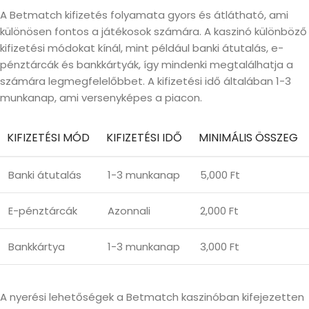
A Betmatch kifizetés folyamata gyors és átlátható, ami
különösen fontos a játékosok számára. A kaszinó különböző
kifizetési módokat kínál, mint például banki átutalás, e-
pénztárcák és bankkártyák, így mindenki megtalálhatja a
számára legmegfelelőbbet. A kifizetési idő általában 1-3
munkanap, ami versenyképes a piacon.
KIFIZETÉSI MÓD
KIFIZETÉSI IDŐ
MINIMÁLIS ÖSSZEG
Banki átutalás
1-3 munkanap
5,000 Ft
E-pénztárcák
Azonnali
2,000 Ft
Bankkártya
1-3 munkanap
3,000 Ft
A nyerési lehetőségek a Betmatch kaszinóban kifejezetten