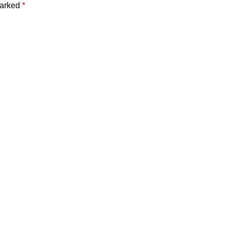
marked
*