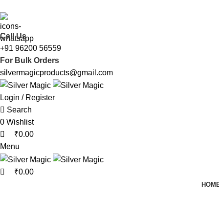
0
0
We Made Gifting Silver Affordable !!
Call Us
+91 96200 56559
For Bulk Orders
silvermagicproducts@gmail.com
Login / Register
Search
0
Wishlist
₹
0.00
Menu
₹
0.00
HOM