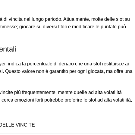
à di vincita nel lungo periodo. Attualmente, molte delle slot su
messe; giocare su diversi titoli e modificare le puntate può
entali
r, indica la percentuale di denaro che una slot restituisce ai
. Questo valore non è garantito per ogni giocata, ma offre una
e vincite più frequentemente, mentre quelle ad alta volatilità
erca emozioni forti potrebbe preferire le slot ad alta volatilità,
DELLE VINCITE