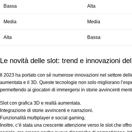
Bassa
Alta
Media
Media
Alta
Bassa
Le novità delle slot: trend e innovazioni d
Il 2023 ha portato con sé numerose innovazioni nel settore del
aumentata e il 3D. Queste tecnologie non solo migliorano l’esperi
permettendo ai giocatori di immergersi in storie avvincenti mentre
Slot con grafica 3D e realtà aumentata.
Integrazione di storie avvincenti e narrazioni.
Funzionalità multiplayer e social gaming.
Inoltre, c’è stata una crescente attenzione verso le slot che off