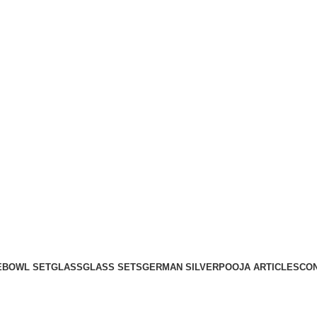
E
BOWL SET
GLASS
GLASS SETS
GERMAN SILVER
POOJA ARTICLES
CO
Blog