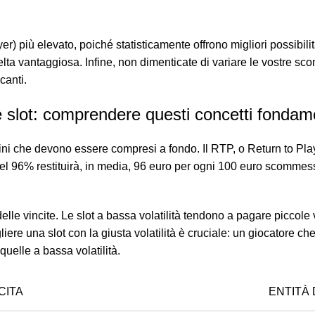
er) più elevato, poiché statisticamente offrono migliori possibilit
 vantaggiosa. Infine, non dimenticate di variare le vostre scom
canti.
le slot: comprendere questi concetti fondam
ni che devono essere compresi a fondo. Il RTP, o Return to Playe
l 96% restituirà, in media, 96 euro per ogni 100 euro scommessi
tà delle vincite. Le slot a bassa volatilità tendono a pagare piccol
e una slot con la giusta volatilità è cruciale: un giocatore che c
uelle a bassa volatilità.
CITA
ENTITÀ 