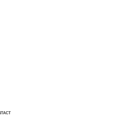
NTACT