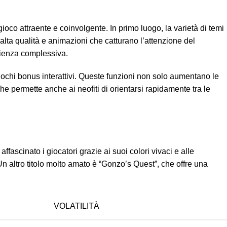
oco attraente e coinvolgente. In primo luogo, la varietà di temi
i alta qualità e animazioni che catturano l’attenzione del
rienza complessiva.
 giochi bonus interattivi. Queste funzioni non solo aumentano le
che permette anche ai neofiti di orientarsi rapidamente tra le
ffascinato i giocatori grazie ai suoi colori vivaci e alle
n altro titolo molto amato è “Gonzo’s Quest”, che offre una
VOLATILITÀ