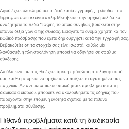
Αφού έχετε ολοκληρώσει τη διαδικασία εγγραφής, η είσοδος στο
5gringos casino είναι απλή. Μεταβείτε στην αρχική σελίδα και
αναζητήστε το πεδίο “Login”, το οποίο συνήθως βρίσκεται στην
επάνω δεξιά γωνία της σελίδας. Εισάγετε το όνομα χρήστη και τον
κωδικό πρόσβασης που έχετε δημιουργήσει κατά την εγγραφή σας.
Βεβαιωθείτε ότι τα στοιχεία σας είναι σωστά, καθώς μία
λανθασμένη πληκτρολόγηση μπορεί να οδηγήσει σε σφάλμα
σύνδεσης.
Αν όλα είναι σωστά, θα έχετε άμεση πρόσβαση στο λογαριασμό
σας και θα μπορείτε να αρχίσετε να παίζετε τα αγαπημένα σας
παιχνίδια. Αν αντιμετωπίσετε οποιοδήποτε πρόβλημα κατά τη
διαδικασία εισόδου, μπορείτε να ακολουθήσετε τις οδηγίες που
παρέχονται στην επόμενη ενότητα σχετικά με τα πιθανά
προβλήματα σύνδεσης.
Πιθανά προβλήματα κατά τη διαδικασία