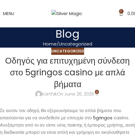
0
MENU
0.0
Blog
Home
Uncategorized
UNCATEGORIZED
Οδηγός για επιτυχημένη σύνδεση
στο 5gringos casino με απλά
βήματα
0
Karthik
On June 26, 2026
Σε αυτόν τον οδηγό, θα εξερευνήσουμε τα απλά βήματα που
απαιτούνται για να συνδεθείτε με επιτυχία στο
5gringos
casino.
Ανεξάρτητα από το αν είστε νέος παίκτης ή έμπειρος χρήστης, αυτή
η διαδικασία μπορεί να είναι απλή και γρήγορη αν ακολουθήσετε