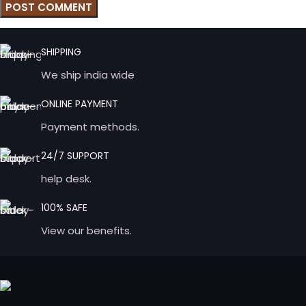
SHIPPING
We ship india wide
ONLINE PAYMENT
Payment methods.
24/7 SUPPORT
help desk.
100% SAFE
View our benefits.