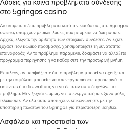
Λύσεις για κοινά προβλήματα σύνδεσης
στο 5gringos casino
Αν αντιμετωπίζετε προβλήματα κατά την είσοδό σας στο 5gringos
casino, υπάρχουν μερικές λύσεις που μπορείτε να δοκιμάσετε.
Αρχικά, ελέγξτε την ορθότητα των στοιχείων σύνδεσης. Αν έχετε
ξεχάσει τον κωδικό πρόσβασης, χρησιμοποιήστε τη δυνατότητα
επαναφοράς. Αν το πρόβλημα παραμένει, δοκιμάστε να αλλάξετε
πρόγραμμα περιήγησης ή να καθαρίσετε την προσωρινή μνήμη.
Επιπλέον, αν υποψιάζεστε ότι το πρόβλημα μπορεί να σχετίζεται
με την ασφάλεια, μπορείτε να απενεργοποιήσετε προσωρινά το
antivirus ή το firewall σας για να δείτε αν αυτό διορθώνει το
πρόβλημα. Μην ξεχνάτε, όμως, να τα ενεργοποιήσετε ξανά μόλις
τελειώσετε. Αν όλα αυτά αποτύχουν, επικοινωνήστε με την
υποστήριξη πελατών του 5gringos για περισσότερη βοήθεια.
Ασφάλεια και προστασία των