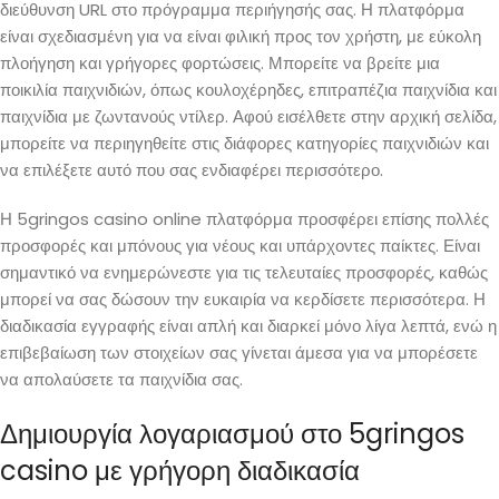
διεύθυνση URL στο πρόγραμμα περιήγησής σας. Η πλατφόρμα
είναι σχεδιασμένη για να είναι φιλική προς τον χρήστη, με εύκολη
πλοήγηση και γρήγορες φορτώσεις. Μπορείτε να βρείτε μια
ποικιλία παιχνιδιών, όπως κουλοχέρηδες, επιτραπέζια παιχνίδια και
παιχνίδια με ζωντανούς ντίλερ. Αφού εισέλθετε στην αρχική σελίδα,
μπορείτε να περιηγηθείτε στις διάφορες κατηγορίες παιχνιδιών και
να επιλέξετε αυτό που σας ενδιαφέρει περισσότερο.
Η 5gringos casino online πλατφόρμα προσφέρει επίσης πολλές
προσφορές και μπόνους για νέους και υπάρχοντες παίκτες. Είναι
σημαντικό να ενημερώνεστε για τις τελευταίες προσφορές, καθώς
μπορεί να σας δώσουν την ευκαιρία να κερδίσετε περισσότερα. Η
διαδικασία εγγραφής είναι απλή και διαρκεί μόνο λίγα λεπτά, ενώ η
επιβεβαίωση των στοιχείων σας γίνεται άμεσα για να μπορέσετε
να απολαύσετε τα παιχνίδια σας.
Δημιουργία λογαριασμού στο 5gringos
casino με γρήγορη διαδικασία