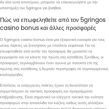
Αν όλα αυτά αποτύχουν, μπορείτε να επικοινωνήσετε με την
υποστήριξη του 5gringos για βοήθεια.
Πώς να επωφεληθείτε από τον 5gringos
casino bonus και άλλες προσφορές
Ο 5gringos casino bonus είναι μια εξαιρετική ευκαιρία για τους
νέους παίκτες να ξεκινήσουν με επιπλέον κεφάλαια. Για να
επωφεληθείτε από αυτήν την προσφορά, θα χρειαστεί να
εγγραφείτε και να κάνετε την πρώτη σας κατάθεση. Συνήθως, οι
προσφορές περιλαμβάνουν έναν αγώνα με ποσοστό επί της
πρώτης σας κατάθεσης ή δωρεάν περιστροφές σε συγκεκριμένους
κουλοχέρηδες.
Επιπλέον, οι υπάρχοντες παίκτες έχουν τη δυνατότητα να
συμμετάσχουν σε τακτικές προσφορές και προγράμματα
επιβράβευσης. Είναι σημαντικό να ελέγχετε τακτικά την ενότητα
προσφορών στην ιστοσελίδα του καζίνο, καθώς αυτές αλλάζουν
συχνά και μπορεί να περιλαμβάνουν πολλά διαφορετικά μπόνους.