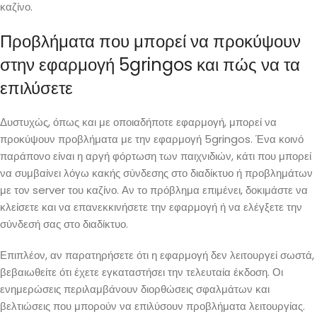
καζίνο.
Προβλήματα που μπορεί να προκύψουν
στην εφαρμογή 5gringos και πώς να τα
επιλύσετε
Δυστυχώς, όπως και με οποιαδήποτε εφαρμογή, μπορεί να
προκύψουν προβλήματα με την εφαρμογή 5gringos. Ένα κοινό
παράπονο είναι η αργή φόρτωση των παιχνιδιών, κάτι που μπορεί
να συμβαίνει λόγω κακής σύνδεσης στο διαδίκτυο ή προβλημάτων
με τον server του καζίνο. Αν το πρόβλημα επιμένει, δοκιμάστε να
κλείσετε και να επανεκκινήσετε την εφαρμογή ή να ελέγξετε την
σύνδεσή σας στο διαδίκτυο.
Επιπλέον, αν παρατηρήσετε ότι η εφαρμογή δεν λειτουργεί σωστά,
βεβαιωθείτε ότι έχετε εγκαταστήσει την τελευταία έκδοση. Οι
ενημερώσεις περιλαμβάνουν διορθώσεις σφαλμάτων και
βελτιώσεις που μπορούν να επιλύσουν προβλήματα λειτουργίας.