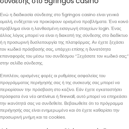
σύνδεσης στο 5gringos casino
Ενώ η διαδικασία σύνδεσης στο 5gringos casino είναι γενικά
ομαλή, ενδέχεται να προκύψουν ορισμένα προβλήματα. Ένα κοινό
πρόβλημα είναι η λανθασμένη εισαγωγή στοιχείων login. Ένας
άλλος λόγος μπορεί να είναι η διακοπή της σύνδεσης στο διαδίκτυο
ή η προσωρινή δυσλειτουργία της πλατφόρμας. Αν έχετε ξεχάσει
τον κωδικό πρόσβασής σας, υπάρχει επίσης η δυνατότητα
επαναφοράς του μέσω του συνδέσμου “Ξεχάσατε τον κωδικό σας;”
στην σελίδα σύνδεσης.
Επιπλέον, ορισμένες φορές οι ρυθμίσεις ασφαλείας του
προγράμματος περιήγησής σας ή της συσκευής σας μπορεί να
περιορίσουν την πρόσβαση στο καζίνο. Εάν έχετε εγκαταστήσει
πρόσφατα ένα νέο antivirus ή firewall, αυτό μπορεί να επηρεάσει
την ικανότητά σας να συνδεθείτε. Βεβαιωθείτε ότι το πρόγραμμα
περιήγησής σας είναι ενημερωμένο και ότι έχετε καθαρίσει την
προσωρινή μνήμη και τα cookies.